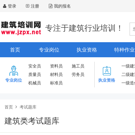
登录
注册
我的报名
专注于建筑行业培训！
首页
专业岗位
执业资格
特种作业
安全员
资料员
施工员
一级建
质量员
材料员
劳务员
二级建
专业岗位
执业资格
机械员
标准员
一级造
首页
考试题库
建筑类考试题库