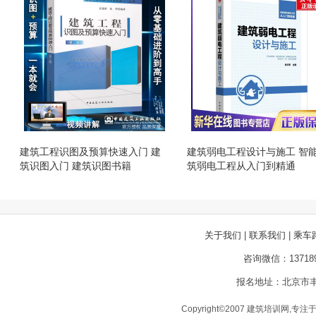
建筑工程识图及预算快速入门 建
建筑弱电工程设计与施工 智
筑识图入门 建筑识图书籍
筑弱电工程从入门到精通
关于我们
|
联系我们
|
乘车
咨询微信：13718
报名地址：北京市丰
Copyright©2007 建筑培训网,专注于建