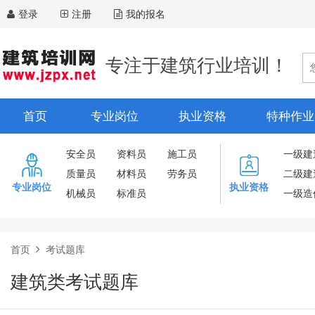
登录
注册
我的报名
专注于建筑行业培训！
首页
专业岗位
执业资格
特种作业
安全员
资料员
施工员
一级建
质量员
材料员
劳务员
二级建
专业岗位
执业资格
机械员
标准员
一级造
首页
考试题库
建筑类考试题库