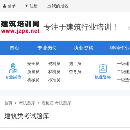
登录
注册
我的报名
专注于建筑行业培训！
首页
专业岗位
执业资格
特种作业
安全员
资料员
施工员
一级建
质量员
材料员
劳务员
二级建
专业岗位
执业资格
机械员
标准员
一级造
首页
考试题库
质检员 考试题库
建筑类考试题库