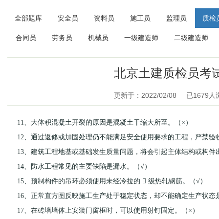
全部题库
安全员
资料员
施工员
监理员
质检
合同员
劳务员
机械员
一级建造师
二级建造师
北京土建质检员考
更新于：2022/02/08
已
1679
人
11、大体积混凝土开裂的原因是混凝土干缩大所至。（×）
12、通过返修或加固处理仍不能满足安全使用要求的工程，严禁验
13、建筑工程地基或基础发生质量问题，将会引起主体结构或构件
14、防水工程常见的主要缺陷是漏水。（√）
15、预制构件的吊环必须使用未经冷拉的  级热轧钢筋。（√）
16、正常直方图反映施工生产处于稳定状态，却不能确定生产状态
17、在砖墙墙体上安装门窗框时，可以使用射钉固定。（×）